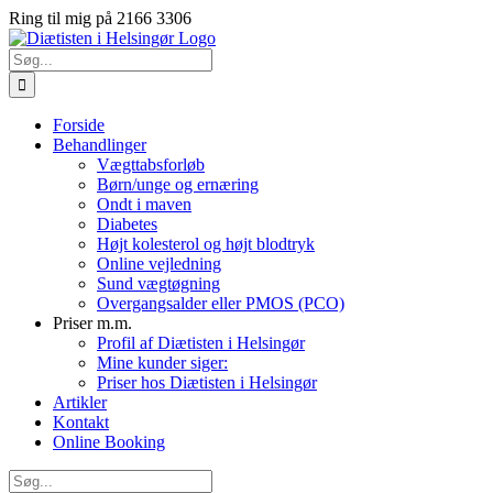
Skip
Ring til mig på 2166 3306
to
Facebook
LinkedIn
Instagram
content
Søg
efter:
Forside
Behandlinger
Vægttabsforløb
Børn/unge og ernæring
Ondt i maven
Diabetes
Højt kolesterol og højt blodtryk
Online vejledning
Sund vægtøgning
Overgangsalder eller PMOS (PCO)
Priser m.m.
Profil af Diætisten i Helsingør
Mine kunder siger:
Priser hos Diætisten i Helsingør
Artikler
Kontakt
Online Booking
Søg